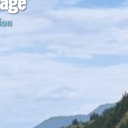
lage
ion