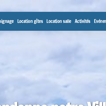
oignage
Location gîtes
Location salle
Activités
Evéne