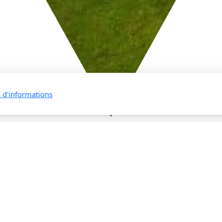
s d'informations
Une ancienne école transformée:
- Un gîte rural
- Une salle villageoise